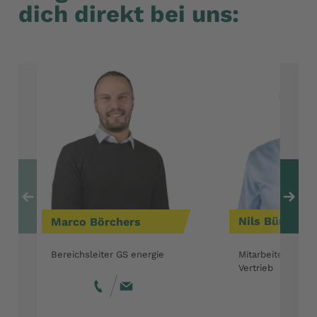
dich direkt bei uns:
Zum vorherigen Ele
Zu
Marco
Börchers
Nils
Bünneme
Bereichsleiter GS energie
Mitarbeiter für B
Vertrieb