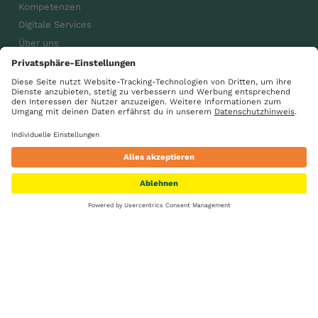
Kompetenzen
Digitale Services
Über uns
Karriere
Aktuelles
gsdiegenossenschaft
GS Gemeinsam wachsen
Suche
Standorte
Kontakt
Karriere
Impressum
Datenschutz
AGB