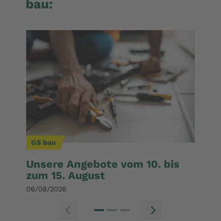
bau:
GS bau
GS b
Unsere Angebote vom 10. bis
Haus
zum 15. August
23/07/
06/08/2026