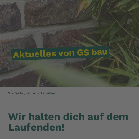
bau
GS
von
Aktuelles
Startseite
GS bau
Aktuelles
Wir halten dich auf dem
Laufenden!