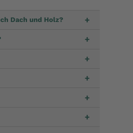
+
ich Dach und Holz?
+
?
+
+
+
+