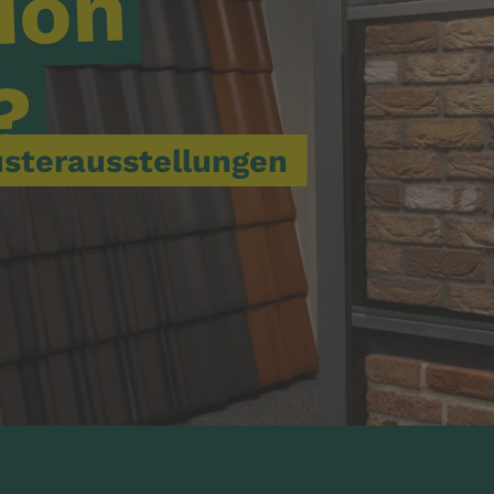
ion
?
sterausstellungen