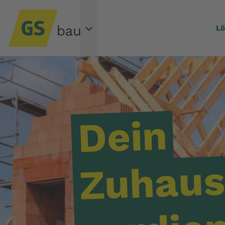
L
Dein
Zuhaus