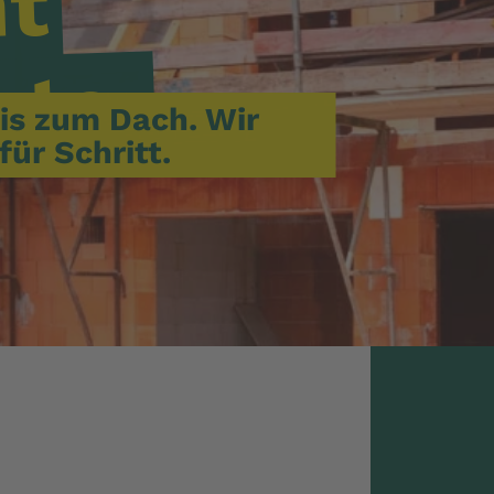
nt
ste.
is zum Dach. Wir
für Schritt.