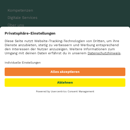
Kompetenzen
Digitale Services
Über uns
Karriere
Aktuelles
gsdiegenossenschaft
GS Gemeinsam wachsen
Suche
Standorte
Kontakt
Karriere
Impressum
Datenschutz
AGB