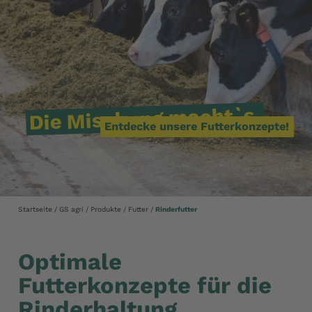
macht`s.
Mischung
Die
Entdecke unsere Futterkonzepte!
Startseite
GS agri
Produkte
Futter
Rinderfutter
Optimale
Futterkonzepte für die
Rinderhaltung.