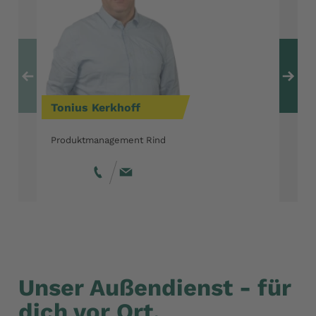
Zum vorherigen Ele
Zu
Tonius
Kerkhoff
Produktmanagement Rind
Unser Außendienst - für
dich vor Ort.