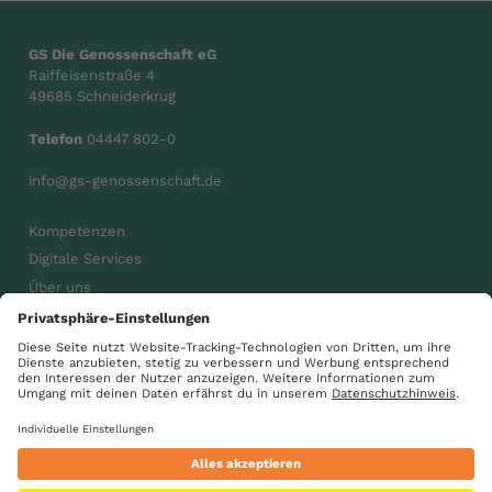
GS Die Genossenschaft eG
Raiffeisenstraße 4
49685 Schneiderkrug
Telefon
04447 802-0
info@gs-genossenschaft.de
Kompetenzen
Digitale Services
Über uns
Karriere
Aktuelles
gsdiegenossenschaft
GS Gemeinsam wachsen