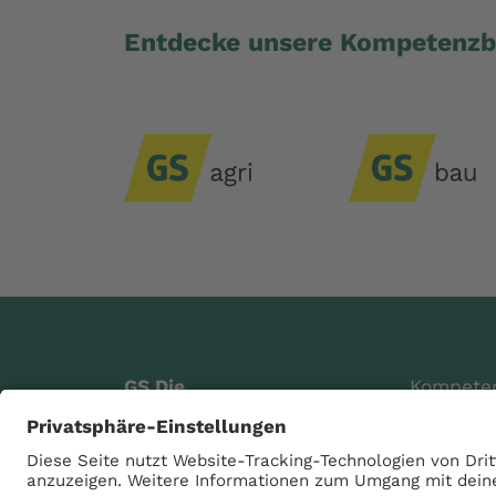
Entdecke unsere Kompetenzb
GS Die
Kompete
Genossenschaft eG
Digitale 
Raiffeisenstraße 4
Über uns
49685 Schneiderkrug