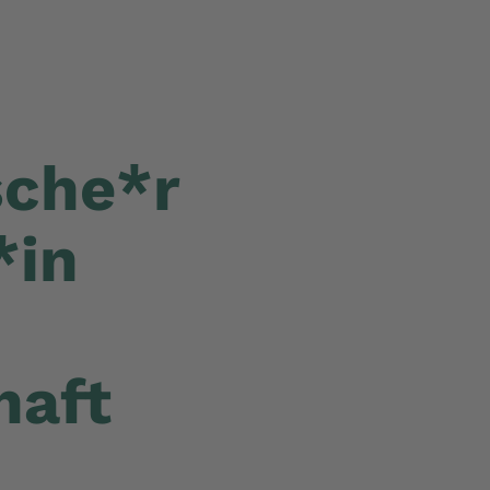
che*r
*in
haft