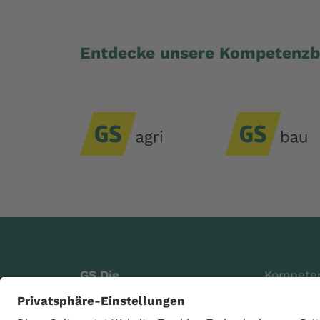
Entdecke unsere Kompetenzb
GS Die
Kompete
Genossenschaft eG
Digitale 
Raiffeisenstraße 4