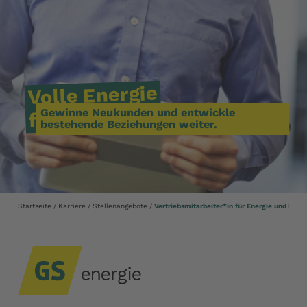
Energie
Volle
Vertrieb?
Gewinne Neukunden und entwickle
den
für
bestehende Beziehungen weiter.
Startseite
Karriere
Stellenangebote
Vertriebsmitarbeiter*in für Energie und Bren