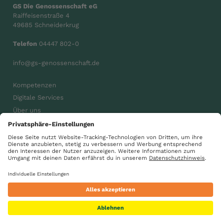
GS Die Genossenschaft eG
Raiffeisenstraße 4
49685 Schneiderkrug
Telefon
04447 802-0
info@gs-genossenschaft.de
Kompetenzen
Digitale Services
Über uns
Karriere
Aktuelles
gsdiegenossenschaft
GS Gemeinsam wachsen