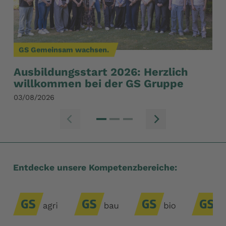
GS Gemeinsam wachsen.
G
Ausbildungsstart 2026: Herzlich
St
willkommen bei der GS Gruppe
31/
03/08/2026
Zum vorherige
Zum n
Entdecke unsere Kompetenzbereiche: