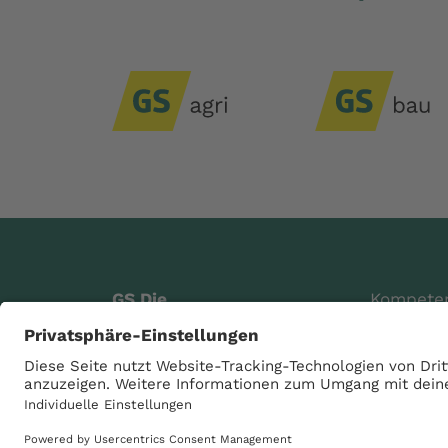
GS Die
Kompete
Genossenschaft eG
Digitale 
Raiffeisenstraße 4
Über uns
49685 Schneiderkrug
Karriere
Telefon
04447 802-0
Aktuelle