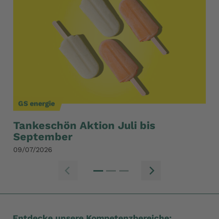
GS energie
GS
Tankeschön Aktion Juli bis
Ge
September
Ju
09/07/2026
12/
Zum vorherige
Zum n
Entdecke unsere Kompetenzbereiche: