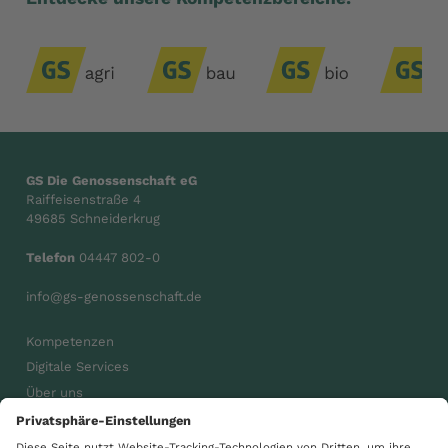
GS Die Genossenschaft eG
Raiffeisenstraße 4
49685 Schneiderkrug
Telefon
04447 802-0
info@gs-genossenschaft.de
Kompetenzen
Digitale Services
Über uns
Karriere
Aktuelles