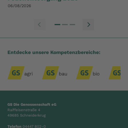
S
06/08/2026
28/
Zum vorherige
Zum n
Entdecke unsere Kompetenzbereiche:
GS Die Genossenschaft eG
Raiffeisenstraße 4
49685 Schneiderkrug
Telefon
04447 802-0