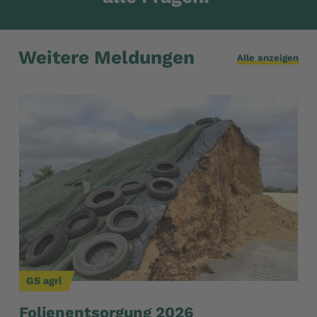
Weitere Meldungen
Alle anzeigen
GS agri
GS
Folienentsorgung 2026
Wi