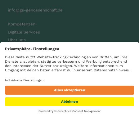
info@gs-genossenschaft.de
Kompetenzen
Digitale Services
Über uns
Karriere
Aktuelles
gsdiegenossenschaft
GS Gemeinsam wachsen
Suche
Standorte
Kontakt
Karriere
Impressum
Datenschutz
AGB