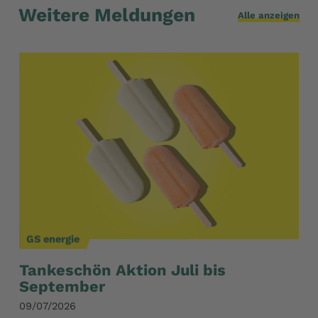
Weitere Meldungen
Alle anzeigen
GS energie
GS
Tankeschön Aktion Juli bis
Ge
September
Ju
09/07/2026
12/