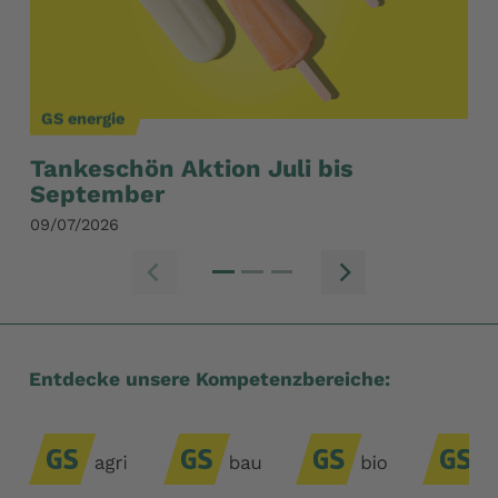
GS energie
GS
Tankeschön Aktion Juli bis
Ge
September
Ju
09/07/2026
12/
Zum vorherige
Zum n
Entdecke unsere Kompetenzbereiche: