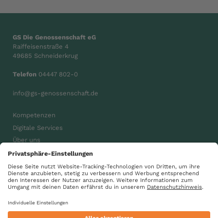
GS Die Genossenschaft eG
Raiffeisenstraße 4
49685 Schneiderkrug
Telefon
04447 802-0
info@gs-genossenschaft.de
Kompetenzen
Digitale Services
Über uns
Karriere
Aktuelles
gsdiegenossenschaft
GS Gemeinsam wachsen