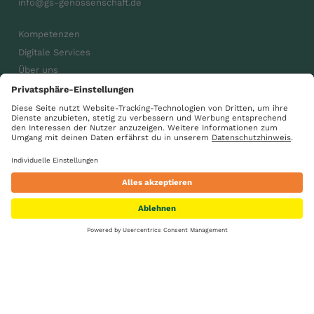
info@gs-genossenschaft.de
Kompetenzen
Digitale Services
Über uns
Karriere
Aktuelles
gsdiegenossenschaft
GS Gemeinsam wachsen
Suche
Standorte
Kontakt
Karriere
Impressum
Datenschutz
AGB