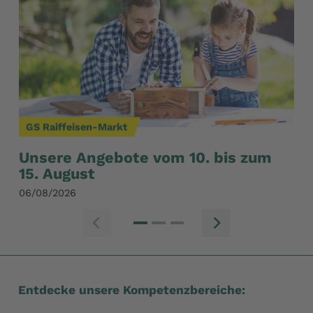
GS Raiffeisen-Markt
GS
Unsere Angebote vom 10. bis zum
Un
15. August
11
06/08/2026
05/
Zum vorherige
Zum n
Entdecke unsere Kompetenzbereiche: