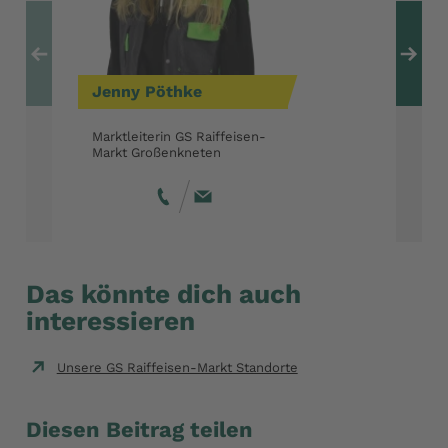
Zum vorherigen Ele
Zu
Jenny
Pöthke
Marktleiterin GS Raiffeisen-
Markt Großenkneten
Das könnte dich auch
interessieren
Unsere GS Raiffeisen-Markt Standorte
Diesen Beitrag teilen