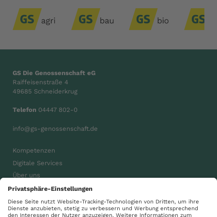
GS Die Genossenschaft eG
Raiffeisenstraße 4
49685 Schneiderkrug
Telefon
04447 802-0
info@gs-genossenschaft.de
Kompetenzen
Digitale Services
Über uns
Karriere
Aktuelles