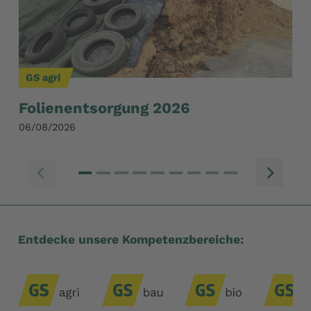
GS agri
GS
Folienentsorgung 2026
Wi
S
06/08/2026
28/
Zum vorherigen E
Zu
Entdecke unsere Kompetenzbereiche: