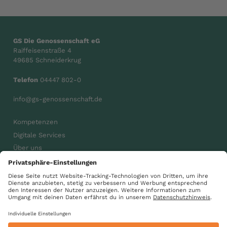
GS Die Genossenschaft eG
Raiffeisenstraße 4
49685 Schneiderkrug
Telefon
04447 802-0
info@gs-genossenschaft.de
Kompetenzen
Digitale Services
Über uns
Karriere
Aktuelles
gsdiegenossenschaft
GS Gemeinsam wachsen