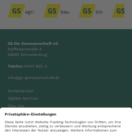
GS Die Genossenschaft eG
Raiffeisenstraße 4
49685 Schneiderkrug
Telefon
04447 802-0
info@gs-genossenschaft.de
Kompetenzen
Digitale Services
Über uns
Karriere
Aktuelles