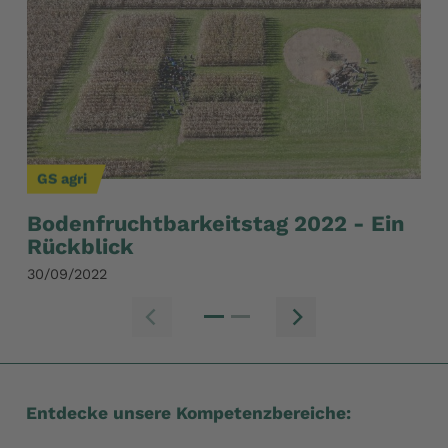
GS agri
GS
Bodenfruchtbarkeitstag 2022 - Ein
Ko
Rückblick
ve
30/09/2022
20/
Zum vorherig
Zum nä
Entdecke unsere Kompetenzbereiche: