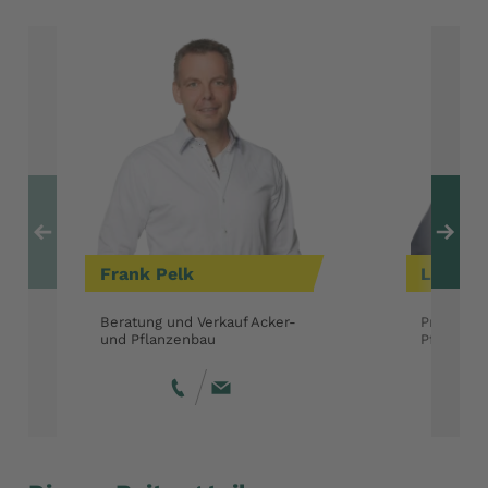
Zum vorherigen Ele
Zu
Frank
Pelk
Ludwig
Beratung und Verkauf Acker-
Produktm
und Pflanzenbau
Pflanzen