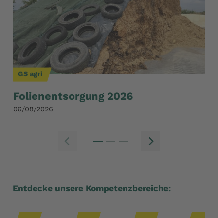
GS agri
GS
Folienentsorgung 2026
Wi
S
06/08/2026
28/
Zum vorherige
Zum n
Entdecke unsere Kompetenzbereiche: