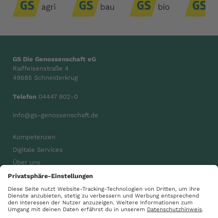
GS Die Genossenschaft eG
Raiffeisenstraße 4
49685 Schneiderkrug
Telefon
04447 802-0
info@gs-genossenschaft.de
Kompetenzen
Digitale Services
Über uns
Karriere
Aktuelles
gsdiegenossenschaft