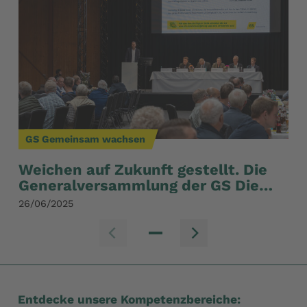
GS Gemeinsam wachsen
Weichen auf Zukunft gestellt. Die
Generalversammlung der GS Die
Genossenschaft eG für 2024
26/06/2025
Zum vorherig
Zum nä
Entdecke unsere Kompetenzbereiche: