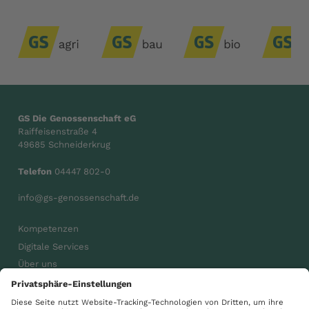
GS Die Genossenschaft eG
Raiffeisenstraße 4
49685 Schneiderkrug
Telefon
04447 802-0
info@gs-genossenschaft.de
Kompetenzen
Digitale Services
Über uns
Karriere
Aktuelles