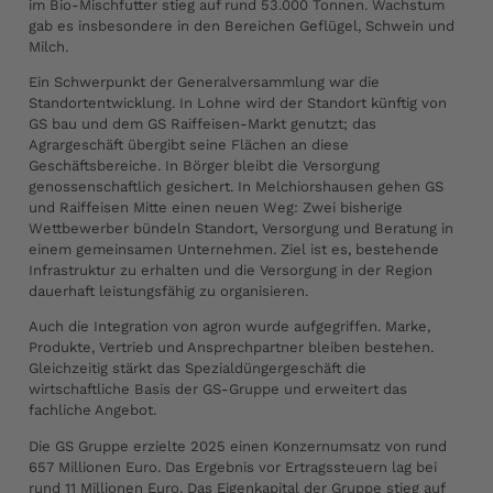
im Bio-Mischfutter stieg auf rund 53.000 Tonnen. Wachstum
gab es insbesondere in den Bereichen Geflügel, Schwein und
Milch.
Ein Schwerpunkt der Generalversammlung war die
Standortentwicklung. In Lohne wird der Standort künftig von
GS bau und dem GS Raiffeisen-Markt genutzt; das
Agrargeschäft übergibt seine Flächen an diese
Geschäftsbereiche. In Börger bleibt die Versorgung
genossenschaftlich gesichert. In Melchiorshausen gehen GS
und Raiffeisen Mitte einen neuen Weg: Zwei bisherige
Wettbewerber bündeln Standort, Versorgung und Beratung in
einem gemeinsamen Unternehmen. Ziel ist es, bestehende
Infrastruktur zu erhalten und die Versorgung in der Region
dauerhaft leistungsfähig zu organisieren.
Auch die Integration von agron wurde aufgegriffen. Marke,
Produkte, Vertrieb und Ansprechpartner bleiben bestehen.
Gleichzeitig stärkt das Spezialdüngergeschäft die
wirtschaftliche Basis der GS-Gruppe und erweitert das
fachliche Angebot.
Die GS Gruppe erzielte 2025 einen Konzernumsatz von rund
657 Millionen Euro. Das Ergebnis vor Ertragssteuern lag bei
rund 11 Millionen Euro. Das Eigenkapital der Gruppe stieg auf