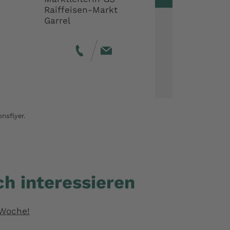
Raiffeisen-Markt
Ma
Garrel
Ra
Lö
nsflyer.
h interessieren
 Woche!