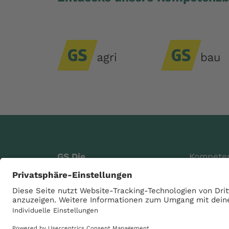
GS Die
Kompete
Genossenschaft eG
Digitale 
Raiffeisenstraße 4
Über uns
49685 Schneiderkrug
Karriere
Telefon
04447 802-0
Aktuelle