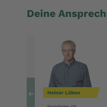
Deine Ansprechp
Heiner
Lüken
Zum vorher
Marktleiter GS