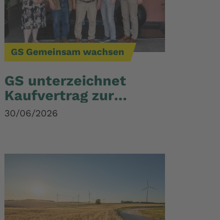
GS Gemeinsam wachsen
GS unterzeichnet
Kaufvertrag zur
Übernahme von
30/06/2026
Landhandel Nord-
West